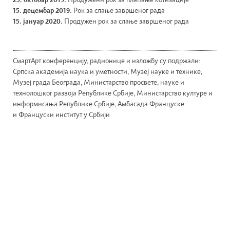
25. октобар 2019.
Продужени рок за плаћање котизације
15. децембар 2019.
Рок за слање завршеног рада
15. јануар 2020.
Продужен рок за слање завршеног рада
СмартАрт конференцију, радионице и изложбу су подржали:
Српска академија наука и уметности, Музеј науке и технике,
Музеј града Београда, Министарство просвете, науке и
технолошког развоја Републике Србије, Министарство културе и
информисања Републике Србије, Амбасада Француске
и Француски институт у Србији
WordPress theme by CoralThemes