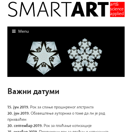
Skip
to
content
Menu
Важни датуми
15. јун 2019.
Рок за слање проширеног апстракта
30. јун 2019.
Обавештење ауторима о томе да ли је рад
прихваћен
30. септембар 2019.
Рок за плаћање котизације