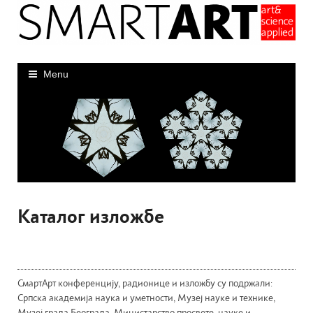
Skip
to
content
Menu
Каталог изложбе
СмартАрт конференцију, радионице и изложбу су подржали:
Српска академија наука и уметности, Музеј науке и технике,