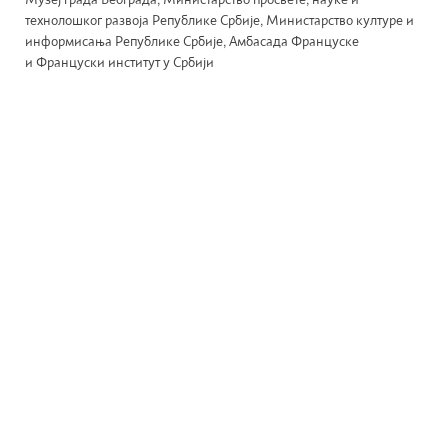
Музеј града Београда, Министарство просвете, науке и
технолошког развоја Републике Србије, Министарство културе и
информисања Републике Србије, Амбасада Француске
и Француски институт у Србији
WordPress theme by CoralThemes