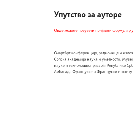
Упутство за ауторе
Овде можете преузети пријавни формулар 
СмартАрт конференцију, радионице и излож
Српска академија наука и уметности, Музеј
науке и технолошког развоја Републике Ср
Амбасада Француске и Француски институт