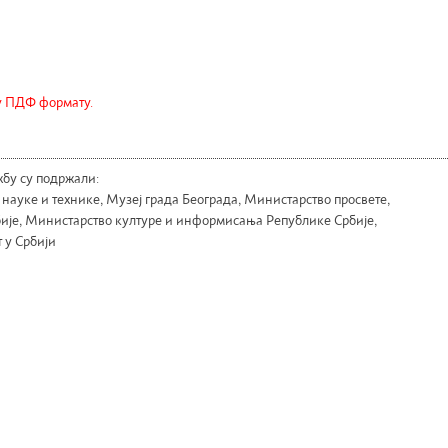
у ПДФ формату.
бу су подржали:
 науке и технике, Музеј града Београда, Министарство просвете,
бије, Министарство културе и информисања Републике Србије,
 у Србији