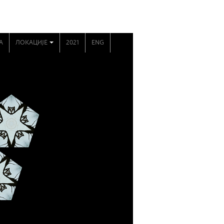
А
ЛОКАЦИЈЕ
2021
ENG
+